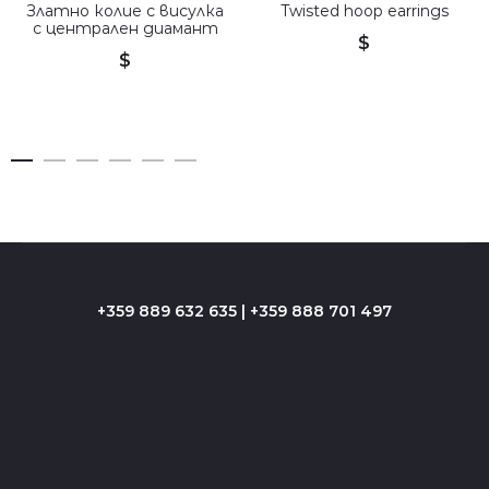
Златно колие с висулка
Twisted hoop earrings
с централен диамант
$
$
+359 889 632 635 | +359 888 701 497