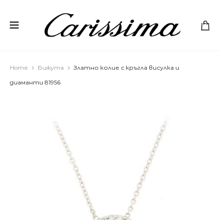
Home
Бижута
Златно колие с кръгла висулка и
диаманти 81956