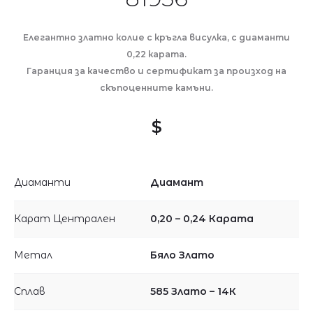
Елегантно златно колие с кръгла висулка, с диаманти
0,22 карата.
Гаранция за качество и сертификат за произход на
скъпоценните камъни.
$
Диаманти
Диамант
Карат Централен
0,20 – 0,24 Карата
Метал
Бяло Злато
Сплав
585 Злато – 14К