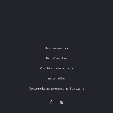
За Контакти
Кои Сме Ние
Условия за ползване
Доставки
Политика за замяна и за връщане
F
I
a
n
c
s
e
t