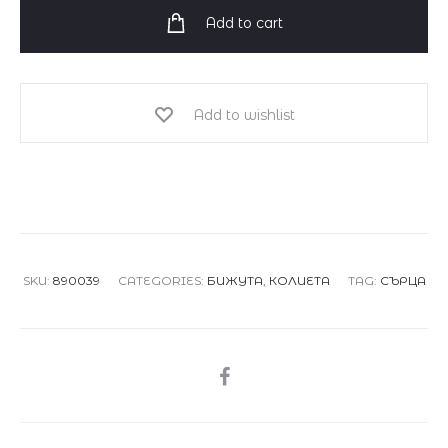
890339
Add to cart
quantity
Add to wishlist
SKU:
890039
CATEGORIES:
БИЖУТА
,
КОЛИЕТА
TAG:
СЪРЦА
SHARE