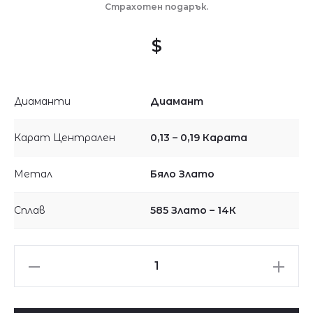
Страхотен подарък.
$
Диаманти
Диамант
Карат Централен
0,13 – 0,19 Карата
Метал
Бяло Злато
Сплав
585 Злато – 14К
Колие
диамантено
сърце