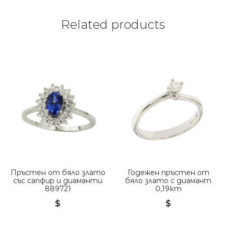
Related products
Пръстен от бяло злато
Годежен пръстен от
със сапфир и диаманти
бяло злато с диамант
889721
0,19кт
$
$