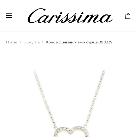
Home
Бижута
Колие диамантено сърце 890339