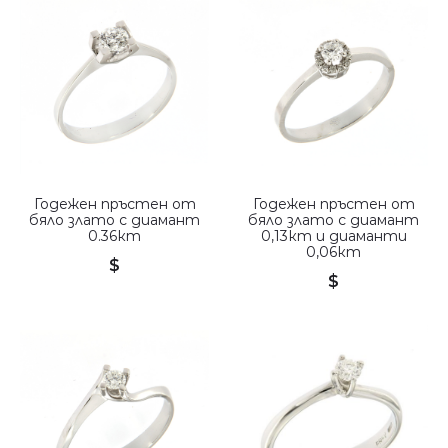
Годежен пръстен от
Годежен пръстен от
бяло злато с диамант
бяло злато с диамант
0.36кт
0,13кт и диаманти
0,06кт
$
$