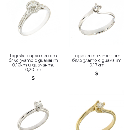
Годежен пръстен от
Годежен пръстен от
бяло злато с диамант
бяло злато с диамант
0.16кт и диаманти
0.17кт
0,20кт
$
$