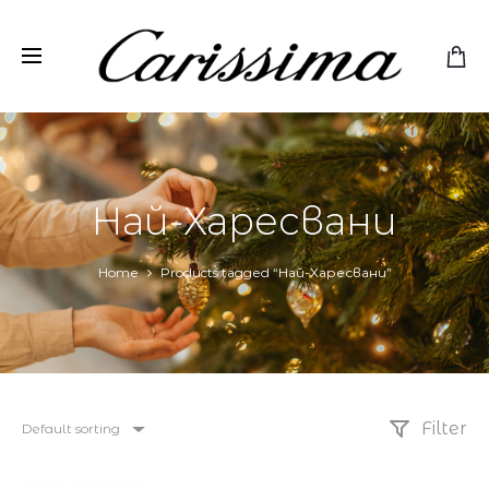
Най-Харесвани
Home
Products tagged “Най-Харесвани”
Filter
Default sorting