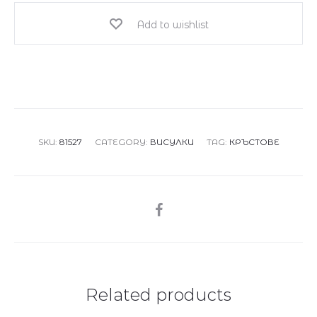
с
Add to wishlist
диаманти
0,12кт
quantity
SKU:
81527
CATEGORY:
ВИСУЛКИ
TAG:
КРЪСТОВЕ
SHARE
Related products