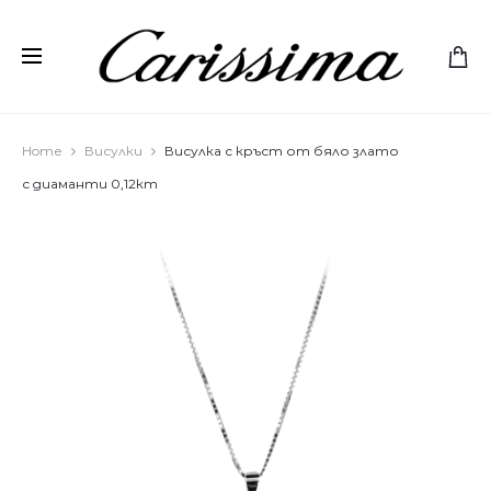
Home
Висулки
Висулка с кръст от бяло злато
с диаманти 0,12кт