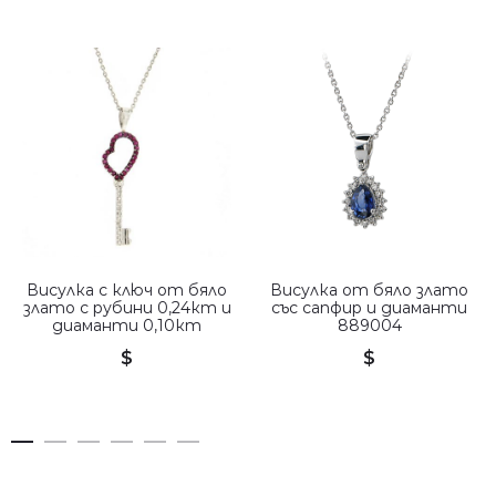
Висулка с ключ от бяло
Висулка от бяло злато
злато с рубини 0,24кт и
със сапфир и диаманти
диаманти 0,10кт
889004
$
$