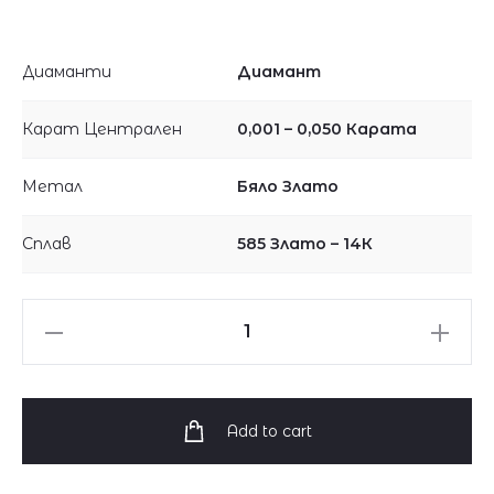
Диаманти
Диамант
Карат Централен
0,001 – 0,050 Карата
Метал
Бяло Злато
Сплав
585 Злато – 14К
Висулка
с
кръст
от
Add to cart
бяло
злато